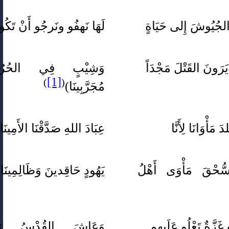
 الجُيُوشَ إِلى حَيَاةٍ
لَهَا نَهفُو ونَرجُو أَنْ تَكُون
يَرَونَ القَتْلَ مَجْدَاً
وَشِيْبٍ فِي الحُرُ
[1]
)
(
مُجَرَّبِينَا)
َ مَأْوَانَا لِأَنَّا
عِبَادَ اللهِ صَدَّقْنَا الأَمِينَا
سُّحْقَ مَأْوَى أَهْلُ
يَهُودٍ حَاقِدينَ وَظَالِمِينَا
َزَّةٌ تَعْلُو عَلَيهِم
وَعَاشَ القُدْسُ رَغ