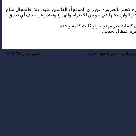
رة لاتعبر بالضرورة عن رأي الموقع أو القائمين عليه، ولذا فالمجال متاح
ار الواردة فيها في جو من الاحترام والهدوء ونعتذر عن حذف أي تعليق
 رسالتي ، جميع الحقوق محفوظة
أحسن إظهار 768×1024