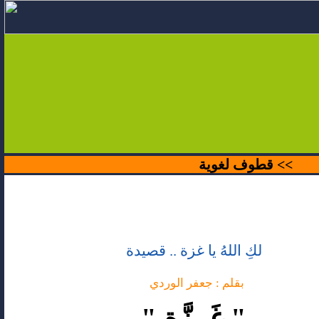
>>
قطوف لغوية
لكِ اللهُ يا غزة .. قصيدة
بقلم : جعفر الوردي
" غَــزَّة "