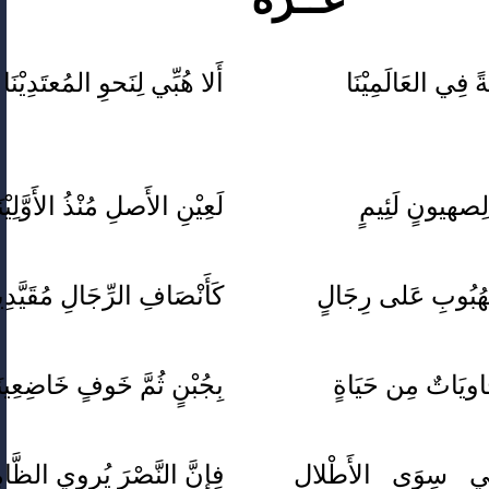
نَةً فِي العَالَمِيْنَا
أَلا هُبِّي لِنَحوِ المُعتَدِيْنَا
 لِصهيونٍ لَئِيمٍ
لَعِيْنِ الأَصلِ مُنْذُ الأَوَّلِيْنَ
الهُبُوبِ عَلى رِجَالٍ
كَأَنْصَافِ الرِّجَالِ مُقَيَّدِين
اويَاتٌ مِن حَيَاةٍ
بِجُبْنٍ ثُمَّ خَوفٍ خَاضِعِينَ
قِي سِوَى الأَطْلال
فِإِنَّ النَّصْرَ يُروِي الظَّامِئ