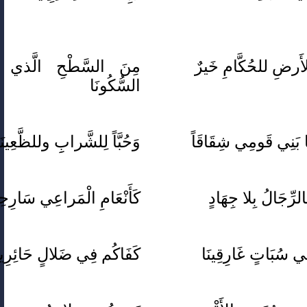
أَرضِ للحُكَّامِ خَيرٌ
مِنَ السَّطْحِ الَّذي م
السُّكُونَا
ا بَنِي قَومِي شِقَاقَاً
وَحُبَّاً لِلشَّرابِِ وللظَّعِينَ
لرِّجَالُ بِلا جِهَادٍ
كَأَنْعَامِ الْمَراعِي سَارِحِي
ي سُبَاتٍ غَارِقِينَا
كَفَاكُم فِي ضَلالٍ حَائِرِين