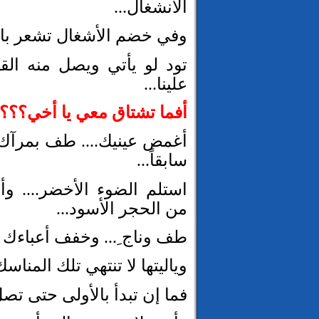
الانشغال...
وفي خضم الأشغال تشعر بالح
تود لو يأتي ويصل منه القلي
علينا...
أفما تشتاق معي يا أخي؟؟
أغمض عينيك.... طف بمرآك.
سابقاً...
استلم الضوء الأخضر.... وأ
من الحجر الأسود...
طف وناج ِ... وخفف أعباءك ب
وياليتها لا تنتهي تلك المناسك.
فما إن تبدأ بالأولى حتى تصل 