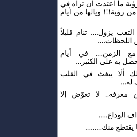
ؤية ما اعتدت أن تراه في
 من رؤية!!! ويالها من أيام
لتعب يزول.... تنام قليلاً
 اللحظات....
 الزمن.... في أيام
صل به على الكثير...
لك ألَا يبغث في القلب
ه...
 معرفة.. لا تعوّض إلا
ف الوداع.....
يقتطع منك.........