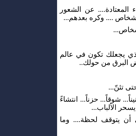
المعتادة.... عن الشعور
خاص .... وكره بعدهم...
شخاص...
لذي يجعلك تكون في عالم
ض البرق من حولك..
ى تئنّ...
.. شوقاً... حزناً... انتشاءً
يسحر الألباب...
ن يتوقف لحظة.... وما