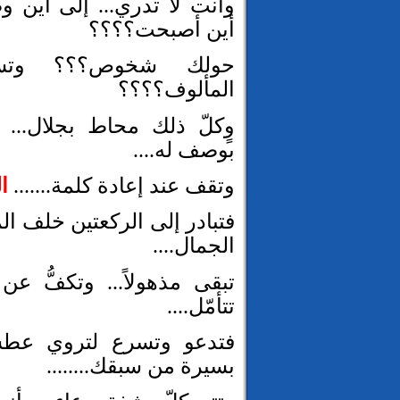
وأنت لا تدري... إلى أين 
أين أصبحت؟؟؟؟
حولك شخوص؟؟؟ وتسم
المألوف؟؟؟؟
وٍكلّ ذلك محاط بجلال... 
بوصف له....
وتقف عند إعادة كلمة.......
ال
فتبادر إلى الركعتين خلف الم
الجمال....
تبقى مذهولاً... وتكفُّ ع
تتأمّل....
فتدعو وتسرع لتروي عطشك.
بسيرة من سبقك........