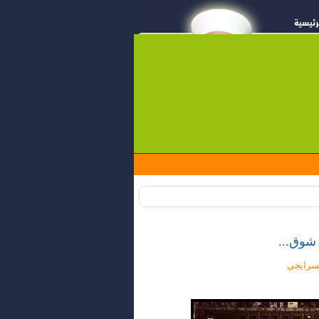
وق...
السرايجي