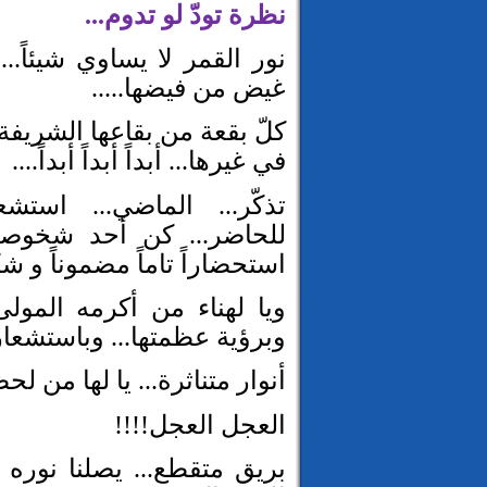
نظرة تودّ لو تدوم...
نور القمر لا يساوي شيئاً..
غيض من فيضها.....
كلّ بقعة من بقاعها الشريفة 
في غيرها... أبداً أبداً أبداً....
تذكّر... الماضي... استش
للحاضر... كن أحد شخوص
استحضاراً تاماً مضموناً و شكلا
ويا لهناء من أكرمه المولى 
وبرؤية عظمتها... وباستشعار ج
أنوار متناثرة... يا لها من لحظا
العجل العجل!!!!
بريق متقطع... يصلنا نوره ع