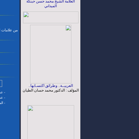
العلامة الشيخ محمد حسن حبنكة
الميداني
من علامات ال
العربيــة.. وطرائق اكتسـابها..
المؤلف : الدكتور محمد حسان الطيان
-
عدد
-
عدد
-
ال