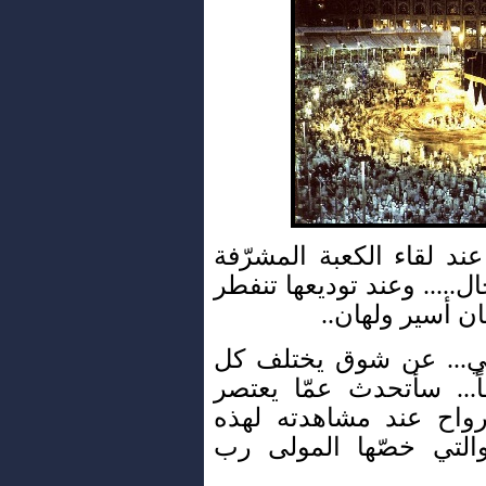
عند لقاء الكعبة المشرّفة
..... وعند توديعها تنفطر
ن أسير ولهان..
ي... عن شوق يختلف كل
... سأتحدث عمّا يعتصر
أرواح عند مشاهدته لهذه
التي خصّها المولى رب