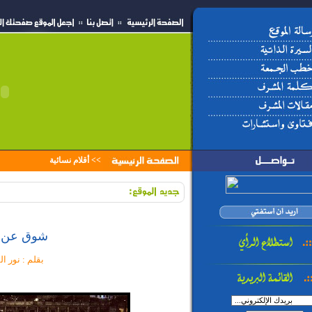
>>
أقلام نسائية
شوق عن ش
بقلم : نور 