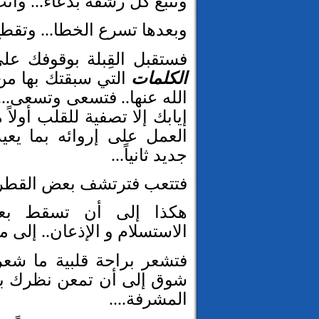
وتتبع كلّ رشفة بدعاء... وأنت
وبعدها تسرع الخطا... وتقطع 
فستقبل القِبلة بوقوفك على
الكلمات
التي سبقتك بها م
الله عنها.. فتسعى وتسعى...
إيابك إلا تصفية للقلب أولاً م
العمل على إروائه بما يعيد
جديد ثانياً...
فتتعب فترتشف بعض القطرات
هكذا إلى أن تسقط بعض
الاستسلام و الإذعان.. إلى ما 
فتشعر براحة قلبية ما شعرت 
شوق إلى أن تمعن نظرك برؤية
المشرفة....