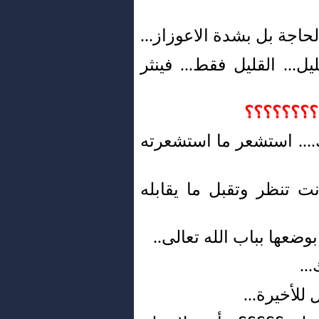
اجة بل بشدة الاعوزاز...
ل... القليل فقط... فينثر
؟؟؟؟؟؟؟؟؟
... استشعر ما استشعرته
نت تنظر وتقبل ما يقابله
وضعها بباب الله تعالى..
..
للأخيرة...