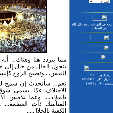
نجح في النهايات الرجوع إلى الله
في البدايات
مما يتردد هنا وهناك... أنه 
تتحول الحال من حال إلى حال
النفس... وتصبح الروح كإنسا
 زوار اليوم
:
3219
 الزوار الكلي
:
10551412
نعم... سأتحدث إن سمح ل
متصفحون الآن
:
[
407
]
الاختلاف عمّا يسمى شوقاً
بالفؤاد.... وعما يلامس ال
المناسك ذات العظمة... و
الكعبة بالجلال....