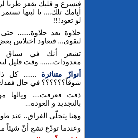
فتسرع و قلبك يقفز طرباً لر
أيامك تلك.... يا ليتها تستمر
لو تعود!!!
حلاوة بعد حلاوة....... حتى ا
لتقوى... فتعاود اختلاس بعض
تشعر أنك في سباق مع
معدودات....... وقت قليل لتح
أنوارٌ متناثرة
....... كل ذ
شوقاً؟؟؟؟؟؟ في حال فقدك ل
ذقت فعرفت.... ويالها من
بالتجديد و العودة...
وهنا يتجلّى الفراق.. عند طوا
وعندما تودّع تشع أنّ شيئاً ما 