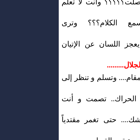
وصلت؟؟؟؟؟ وأنت لا تعلم
ع الكلام؟؟؟ وترى
يعجز اللسان عن الإتيان
جلال.........
قام.... وتسلم و تنظر إلى
ن الحراك.. تصمت و أنت
... حتى تغمر مقتدياً