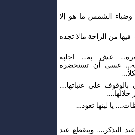
. وضياء الشمس ما هو إلا
فيها من الراحة مالا تجده
عره... عش به... اجلبه
ه... عسى أن تستحضره
ً...
بالوقوف على عتباتها....
لالها....
ت.... يا ليتها تعود...
ند التذكر.... وينقطع عند