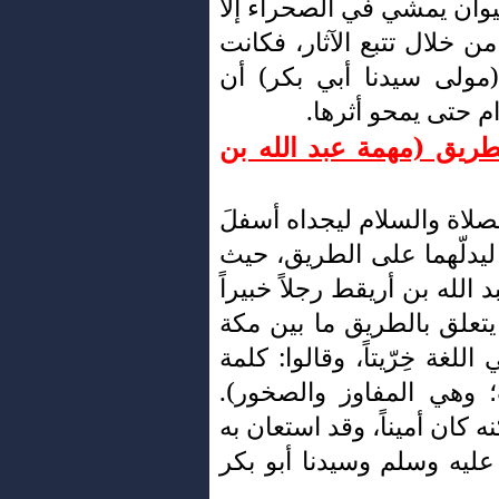
حيوان يمشي في الصحراء إلا
 خلال تتبع الآثار، فكانت
مولى سيدنا أبي بكر) أن
ام حتى يمحو أثرها.
لطريق (مهمة عبد الله بن
صلاة والسلام ليجداه أسفلَ
 ليدلّهما على الطريق، حيث
 الله بن أريقط رجلاً خبيراً
لق بالطريق ما بين مكة
اللغة خِرّيتاً، وقالوا: كلمة
؛ وهي المفاوز والصخور).
ه كان أميناً، وقد استعان به
ليه وسلم وسيدنا أبو بكر