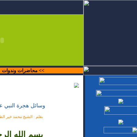
>>
محاضرات وندوات
وسائل هجرة النبي عل
بقلم : الشيخ محمد خير ا
بسم الله الر