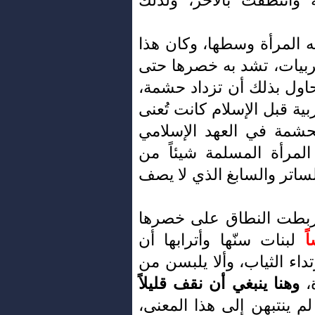
 المرأة وسطها، وكان هذا
عربيات، تشد به خصرها حتى
اول بذلك أن تزداد حشمة،
ية قبل الإسلام كانت تُعنى
شمة في العهد الإسلامي
لمرأة المسلمة شيئاً من
لساتر والسابغ الذي لا يصف
 ربطت النطاق على خصرها
ً
لبنات سنّها وأترابها أن
ء الثياب، وألا يلبسن من
ة،
وهنا ينبغي أن نقف قليلاً
لم ينتبهن إلى هذا المعنى،