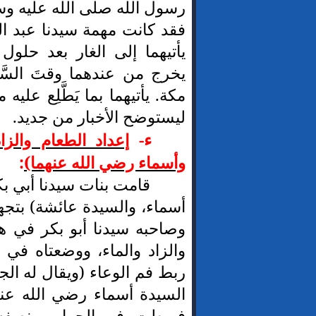
رسول الله صلى الله عليه وس
فقد كانت مهمة سيدنا عبد ال
يأتيهما إلى الغار بعد حلول
يخرج من عندهما وقتَ السَّ
مكة. يأتيهما بما يَطَّلِع عليه
ليستوضح الأخبار من جديد.
ء-
إعداد الطعام والز
وأسماء رضي الله عنهما)
:
قامت بنات سيدنا أبي ب
أسماء، والسيدة عائشة) بتجهي
وصاحبه سيدنا أبو بكر في هذ
والزاد والماء، ووضعتاه في و
ربط فم الوعاء (ويقال له الج
السيدة أسماء رضي الله عنه
فربطت فم الجراب بنصفه و