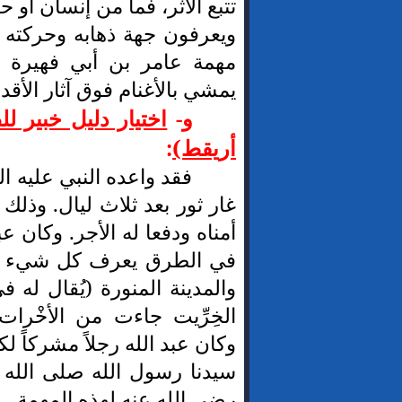
تتبع الأثر، فما من إنسان أو 
ويعرفون جهة ذهابه وحركته من
مهمة عامر بن أبي فهيرة (
يمشي بالأغنام فوق آثار الأقد
و-
اختيار دليل خبير ل
أريقط)
:
فقد واعده النبي عليه ال
غار ثور بعد ثلاث ليال. وذلك
أمناه ودفعا له الأجر. وكان عبد
في الطرق يعرف كل شيء يتع
والمدينة المنورة (يُقال له في 
الخِرِّيت جاءت من الأخْرات
وكان عبد الله رجلاً مشركاً لكن
سيدنا رسول الله صلى الله ع
رضي الله عنه لهذه المهمة.