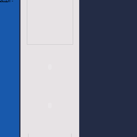
-
المتص