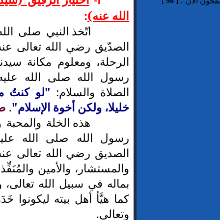
]
98
[
:
فحون الآن
الله عنه)
:
اتّخذ النبي صلى الله
الصدّيق رضي الله تعالى عنه 
الرحلة، ومعلوم مكانة سيدن
رسول الله صلى الله عليه 
الصلاة والسلام:
"لو كنتُ متّ
خليلا، ولكن أخوة الإسلام"
.
ص
هذه الخلة والمحبة وا
رسول الله صلى الله عليه
الصديق رضي الله تعالى عنه
والمستشار، والأمين والمُنَفِّ
بماله في سبيل الله تعالى، 
كما هيَّأ أهل بيته ليكونوا خَد
وتعالى.