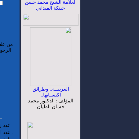
العلامة الشيخ محمد حسن
حبنكة الميداني
من علا
الرجوع
العربيــة.. وطرائق
اكتسـابها..
المؤلف : الدكتور محمد
حسان الطيان
-
عدد زو
-
عدد ال