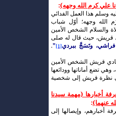
نا علي كرم الله وجهه)
:
يه وسلم هذا العمل الفدائي
م الله وجهه؛ أوّل شباب
لاة والسلام الشخص الأمين
 إلى قريش، حيث قال له صلى
فراشي، وتَسَجَّ ببردي
"
.
[1]
دي قريش الشخص الأمين
وهي تضع أماناتها وودائعها
ي نظرة قريش إلى شخصية
فة أخبارها (مهمة سيدنا
ه عنهما)
:
ة أخبارهم، وإيصالها إلى