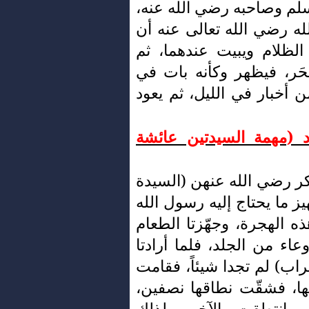
لم وصاحبه رضي الله عنه،
له رضي الله تعالى عنه أن
 الظلام ويبيت عندهما، ثم
حَر، فيظهر وكأنه بات في
 من أخبار في الليل، ثم يعود
اد (مهمة السيدتين عائشة
كر رضي الله عنهن (السيدة
ز ما يحتاج إليه رسول الله
ه الهجرة، وجهّزتا الطعام
عاء من الجلد، فلما أرادتا
راب) لم تجدا شيئاً، فقامت
ا، فشقّت نطاقها نصفين،
انتطقت بالآخر، ولذلك