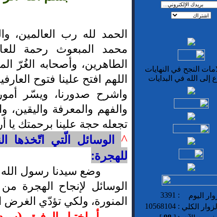
الحمد لله رب العالمين، وا
محمد المبعوث رحمة للعال
الطاهرين، وأصحابه الغُرّ المي
مات النجح في النهايات
اللهم افتح علينا فتوح العارف
 إلى الله في البدايات
واشرح صدورنا، ويسّر أمورنا،
والفهم والمعرفة واليقين، وا
تجعله حجة علينا برحمتك يا أ
الوسائل الّتي اتّخذها ا
^
للهجرة:
وضع سيدنا رسول الله 
الوسائل لإنجاح الهجرة من 
3391
:
ار اليوم
المنورة، ولكي تؤدّي الغرض ا
10568104
:
زوار الكلي
أ-
اختيار الرفيق (سي