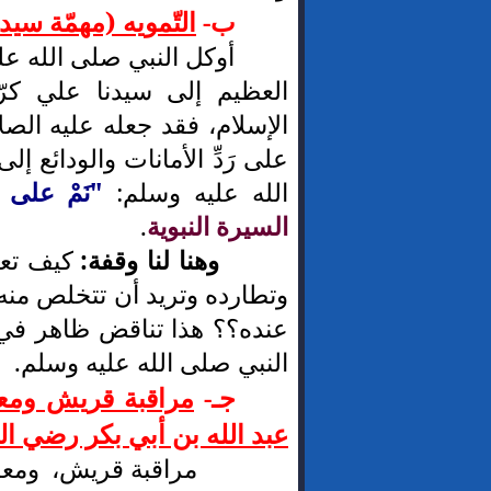
ب-
التّمويه (مهمّة سيد
أوكل النبي صلى الله عل
العظيم إلى سيدنا علي كرّ
الإسلام، فقد جعله عليه الص
على رَدِّ الأمانات والودائع
الله عليه وسلم:
"نَمْ على 
السيرة النبوية
.
وهنا لنا وقفة:
كيف تعا
وتطارده وتريد أن تتخلص منه، 
عنده؟؟ هذا تناقض ظاهر ف
النبي صلى الله عليه وسلم.
جـ-
مراقبة قريش ومعر
عبد الله بن أبي بكر رضي الل
مراقبة قريش، ومعرف