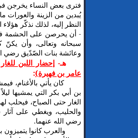
فترى بعض النساء يخرجن في 
يُبدين من الزينة والعورات ما 
النظر إليه، لذلك نذكّر هؤلاء ا
- أن يحرصن على الحشمة في
سبحانه وتعالى، وأن يكنّ ك
وعائشة بنات الصّدّيق رضي الل
هـ-
إحضار اللبن للغار 
عامر بن فهيرة)
:
كان يأتي بالأغنام، فيم
بن أبي بكر التي يمشيها ليلاً و
الغار حتى الصباح، فيحلب لهما
والحليب، ويغطي على آثار سي
رضي الله عنهما.
والعرب كانوا يتميزون ب