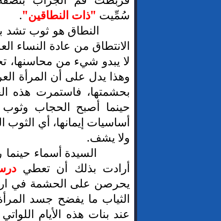
سُمِّيت
"ذات النطاقين"
.
النطاق هو ثوب تشد به
الانتطاق من عادة النساء ال
لا يبدو شيء من محاسنها، تح
وهذا يدل على أن المرأة العرب
بحشمتها، فاستمرت هذه الح
حينما أصبح الحجاب وثوب ا
أساسيات إيمانها، أي الثوب ا
ولا يشف.
السيدة أسماء حينما
أرادت بذلك أن تعطي
درسا
يحرصن على الحشمة في ارتدا
الثياب ما يفضح جسد المرأ
عند بنات هذه الأيام اللواتي 