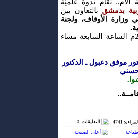
 الأم.. تقام ندوةٌ علميَّة
ربية بدمشق
بالتعاون بين
ي وزارة الأوقاف، ولجنة
ة.
وذلك يوم الاثنين 21/2/2011م الساعة السابعة مساء
تور موفق دعبول ـ الدكتور
حسني
وا.
مــة..
التعليقات
: 0
قراءة
: 4741
طباعة
أعلى الصفحة