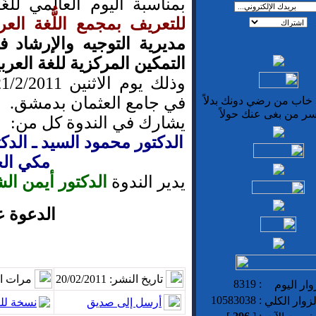
بمناسبة اليوم العالمي للُّغَة
للتعريف بمجمع اللُّغة الع
مديرية التوجيه والإرشاد ف
التمكين المركزية للغة العربي
في جامع العثمان بدمشق.
 خاب من رضي دونك بدلاً
ر من بغى عنك حولاً
يشارك في الندوة كل من:
الدكتور محمود السيد ـ الدك
مكي ال
يدير الندوة
الدكتور أيمن الش
الدعوة عا
تاريخ النشر: 20/02/2011
مرات ال
8319
:
ار اليوم
10583038
:
زوار الكلي
أرسل إلى صديق
نسخة لل