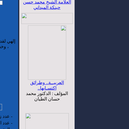
العلامة الشيخ محمد حسن
حبنكة الميداني
إلهي لقد
، وخس
العربيــة.. وطرائق
اكتسـابها..
المؤلف : الدكتور محمد
حسان الطيان
-
عدد زو
-
عدد ال