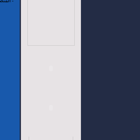
-
المتص