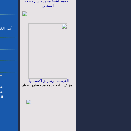
العلامة الشيخ محمد حسن حبنكة
الميداني
أغني الغن
العربيــة.. وطرائق اكتسـابها..
المؤلف : الدكتور محمد حسان الطيان
-
عدد
-
عدد
-
ال