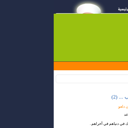
.. (2)
ن دلعو
عد
يتك في دنياهم في أخراهم..