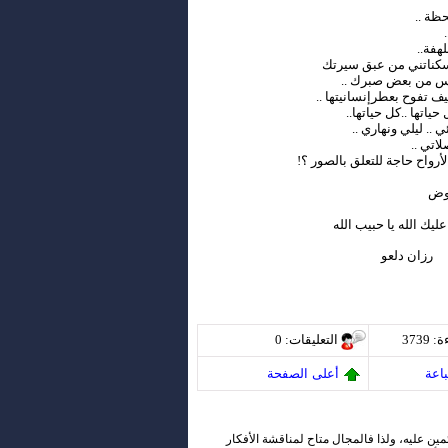
ظة ..
هفة..
. سكناتني من عبق سيرتك
درس من بعض صبرك ..
ف تفوح بعطرإنسانيتها ..
تها ..كل حياتها..
. ليلي ونهاري ..
اتي ..
أرواح حاجة للتعلق بالصور ؟!
حوض
يك الله يا حبيب الله
رزان دلعو
ة
: 3739
التعليقات
: 0
اعة
أعلى الصفحة
ئمين عليه، ولذا فالمجال متاح لمناقشة الأفكار