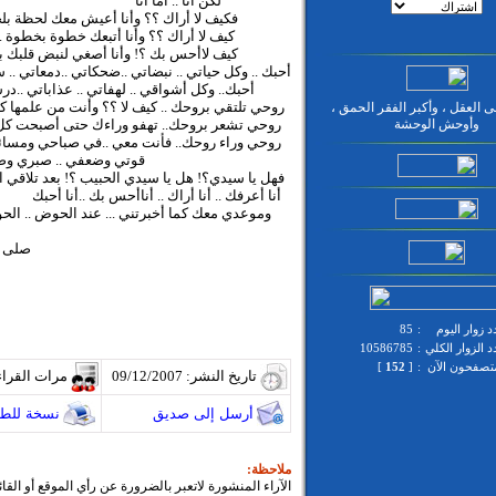
لكن أنا .. أما أنا
فكيف لا أراك ؟؟ وأنا أعيش معك لحظة بلح
كيف لا أراك ؟؟ وأنا أتبعك خطوة بخطوة ..
كيف لاأحس بك ؟! وأنا أصغي لنبض قلبك بل
أحبك .. وكل حياتي .. نبضاتي ..ضحكاتي ..دمعاتي .
أحبك.. وكل أشواقي .. لهفاتي .. عذاباتي ..
روحي تلتقي بروحك .. كيف لا ؟؟ وأنت من علمها كي
ى العقل ، وأكبر الفقر الحمق ،
وأوحش الوحشة
روحي تشعر بروحك.. تهفو وراءك حتى أصبحت كل حيا
روحي وراء روحك.. فأنت معي ..في صباحي ومسائي .
قوتي وضعفي .. صبري وصل
فهل يا سيدي؟! هل يا سيدي الحبيب ؟! بعد تلاقي ال
أنا أعرفك .. أنا أراك .. أناأحس بك ..أنا أحبك
وموعدي معك كما أخبرتني ... عند الحوض .. ال
صلى عل
 زوار اليوم
:
85
 الزوار الكلي
:
10586785
متصفحون الآن
:
[
152
]
تاريخ النشر: 09/12/2007
مرات القراء
أرسل إلى صديق
نسخة للطب
ملاحظة:
الآراء المنشورة لاتعبر بالضرورة عن رأي الموقع أو القا