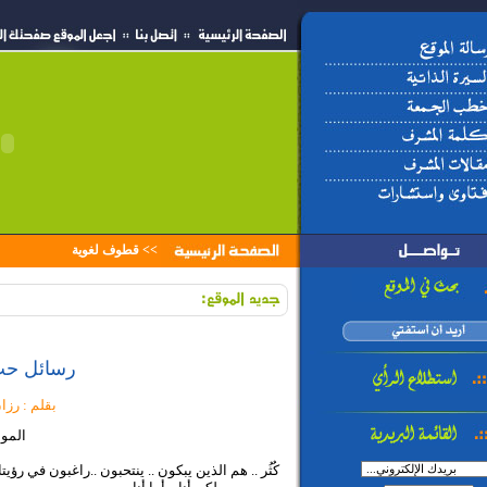
>>
قطوف لغوية
رسائل حب .
بقلم : رزا
المو
كُثُر .. هم الذين يبكون .. ينتحبون ..راغبون في رؤ