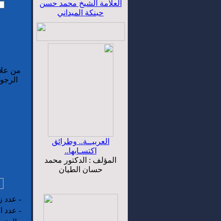
العلامة الشيخ محمد حسن
حبنكة الميداني
من علا
الرجوع
العربيــة.. وطرائق
اكتسـابها..
المؤلف : الدكتور محمد
حسان الطيان
-
عدد زو
-
عدد ال