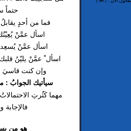
]
96
[
:
فحون الآن
حتماً س
فما من أحدٍ يقابلُ ال
اسأل عمَّنْ يُعِيْن
اسأل عمَّنْ يُسعِد
اسأل ْ عمَّنْ يليّنُ قل
وإن كنت قاسيَ ال
سيأتيك الجوابُ : م
مهما كَثُرتِ الاحتمالاتُ
فالإجابة وا
هو
من يستح