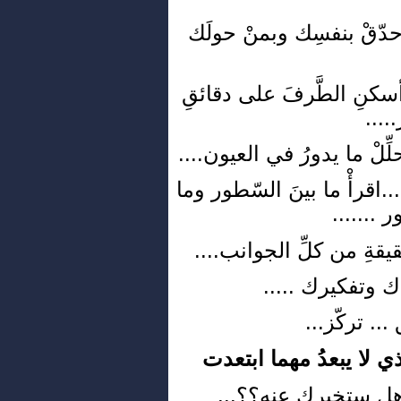
.حدّقْ بنفسِك وبمنْ حولَك
.أسكنِ الطَّرفَ على دقائقِ
....
لْ ما يدورُ في العيون....
.اقرأْ ما بينَ السّطور وما
 .......
قيقةِ من كلِّ الجوانب....
 وتفكيرك .....
... تركّز...
ذي لا يبعدُ مهما ابتعدت
هل ستخبرك عنه؟؟...