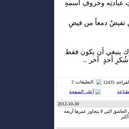
ِ عبادتِه وحروفِ اسمهِِ
 تفيضُ دمعاً من فيضِ
وعمرَك ينبغي أن يكون فقط
شُكرِ أحدٍ آخر ..
التعليقات
: 2
قراءة
: 12435
طباعة
أعلى الصفحة
2012-10-30
العاشق التي لا يتجاوز عمرها أربعة
أكثر