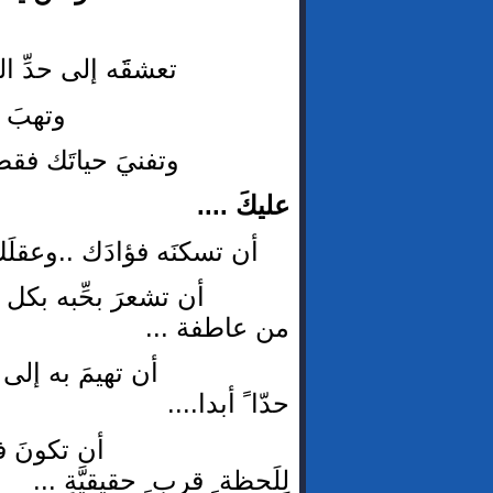
تعشقَََه إلى حدِّ ا
وتهبَ عمرَك من
وتفنيَ حياتَك فقط
عليكَ ....
أن تسكنَه فؤادَك ..وعقلَك .
أن تشعرَ بحِّبه بكل جوارح
من عاطفة ...
أن تهيمَ به إلى أبعدِ ا
حدّا ً أبدا....
أن تكونَ في لوعةِ ا
لِلَحظة ِ قرب ٍ حقيقيَّةٍ ...