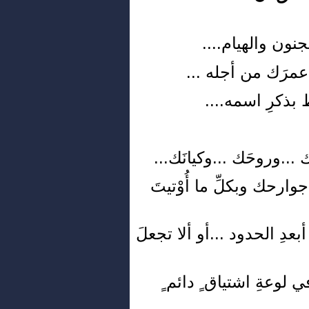
لجنون والهيام....
 أجله ...
 بذكرِ اسمه....
..وروحَك ...وكيانَك...
ك وبكلِّ ما أُوْتيتَ
لحدود ...أو ألا تجعلَ
شتياق ٍ دائم ٍ