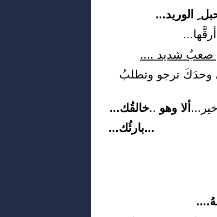
بل ِ الوريد...
َّها...
ِنُ صعبٌ شديد ....
 وحدَكَ ترجو وتطلبُ
ير...
ألا وهو
..
خالقُك...
ُك...
..