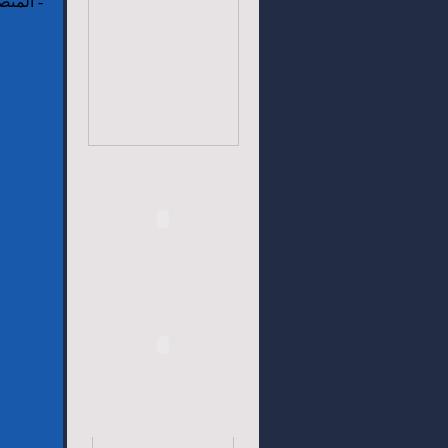
-
المتص