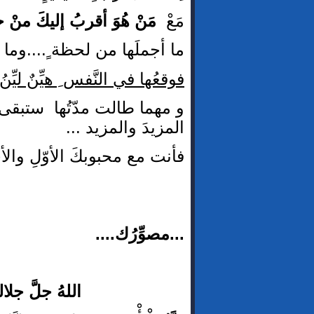
مَعْ
مَنْ هُوَ أقربُ إليكَ منْ ح
ما أجملَها من لحظة ٍ....وما أرق
فوقعُها في النَّفس ِ هيِّنٌ ليّ
و مهما طالت مدّتُها ستبقى
المزيدَ والمزيد ...
فأنت مع محبوبكَ الأوّلِ والأخ
...بارئ
...مصوِّرُك....
اللهُ جلَّ جلالهُ..