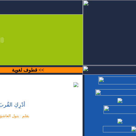
>>
قطوف لغوية
أدْرِكِ القُربَ
بقلم : بتول العاش