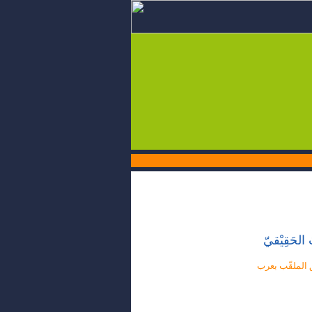
 الحَقِيْقيّ
ق الملقّب بعرب