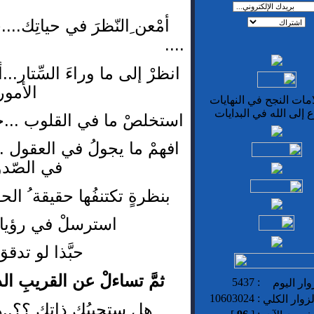
أمْعن ِالنّظرَ في حياتِك...
....
انظرْ إلى ما وراءَ السِّتار..
الأمور.
مات النجح في النهايات
 إلى الله في البدايات
استخلصْ ما في القلوب ...حلِّ
افهمْ ما يجولُ في العقول ...
في الصّدور
بنظرةٍ تكتنفُها حقيقة ُ الح
استرسلْ في رؤياك
حبَّذا لو تدقق 
ثمَّ تساءلْ عن القريبِ ال
5437
:
ار اليوم
10603024
:
زوار الكلي
هل ستجيبُك ذاتك ؟؟..