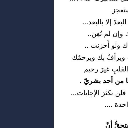
تعجز
بعدَ إلا بالبعد...
ُك وإن لم تُعِن..
ك ولو أَحزنت ..
بك ويرأفُ بك ويرحمُك
قلبِ غيرَ رحيم
ا من أحد بشريّ .
 فلن تكثرَ الإجابات...
حدة ....
قُّ أنْ