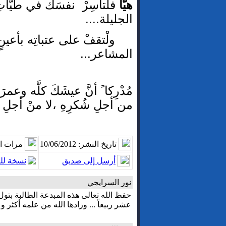
هيَّا
فلْتأْسِرْ نفسَك في طيَّات
الجليلة....
ولْتقفْ على عتباتِه بأعينٍ
المشاعر...
مُدْرِكا ً أنَّ عيشَكَ كلَّه 
من أجلِ شُكرِهِ ،لا منْ أجلِ 
تاريخ النشر: 10/06/2012
مرات ال
أرسل إلى صديق
نسخة لل
نور السرايجي
حفظ الله تعالى هذه المبدعة الطالبة بتول 
عشر ربيعاً ... وزادها الله من علمه أكثر و 