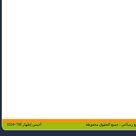
 رسالتي ، جميع الحقوق محفوظة
أحسن إظهار 768×1024