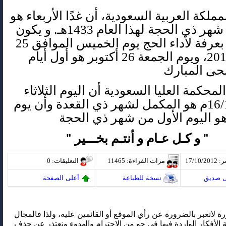
ملكة العربية السعودية، أن غدًا الأربعاء هو
أول أيام شهر ذي الحجة لهذا العام 1433هـ. و يكون
الوقوف بعرفة لأداء الحج يوم الخميس الموافق 25
أكتوبر 2012، ويوم الجمعة 26 أكتوبر هو أول أيام
حى المبارك
محكمة العليا السعودية أن اليوم الثلاثاء
16/10/2012م هو المكمل لشهر ذي القعدة وأن يوم
 هو اليوم الأول من شهر ذي الحجة
و كـل عـام و أنتـم بخـــير
"
"
17/10
مرات القراءة
: 11465
التعليقات
: 0
ى صديق
نسخة للطباعة
أعلى الصفحة
رة لاتعبر بالضرورة عن رأي الموقع أو القائمين عليه، ولذا فالمجال
 الأفكار الواردة فيها في جو من الاحترام والهدوء ونعتذر عن حذف