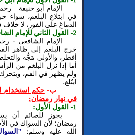
1- القول الأول للإمام أبي حنيفة:
الإمام أبو حنيفة - رحمه
في ابتلاع البلغم، سواء خ
الدماغ على الفور، لا خلاف ف
2- القول الثاني للإمام الشافعي:
الإمام الشافعي - رحمه
خرج البلغم إلى ظاهر الفم،
أفطر، والأولى مَجُّه والتخ
أما إذا نزل البلغم من الر
ولم يظهر في الفم، ويتحرك 
ابتُلع.
ب-
حكم استخدام ا
في نهار رمضان:
1- القول الأول:
يجوز للصائم أن يس
رمضان؛ لأن السواك في الأ
الله عليه وسلم:
"السوا