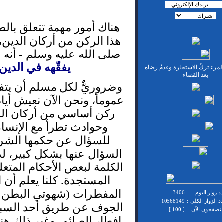
هناك أمور مهمة تتعلق بالصي
هذا الركن من أركان الدين، 
صلى الله عليه وسلم - أنه 
يفقّهه في الدين
مرء تركُ الاستخارة وعدمُ رضاه
بعد القضاء
وضروريٌّ لكل مسلم أن يتفقّه
عموماً، ونحن الآن نعيش أي
ركن أساسي من أركان الدي
وحوادث تطرأ مع الإنسان
للسؤال عن حكمها الشرع
السؤال عنها بشكل كبير، ل
الكلمة لبعض الأحكام المتعل
المستجدة. كلنا يعلم أن 
المفطرات (شهوتي البطن وا
 زوار اليوم
:
3406
 الزوار الكلي
:
10568149
الجوف عن طريق أحد السبيل
متصفحون الآن
:
[
100
]
إفطار الصائم، وغير ذلك ه