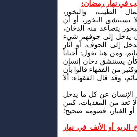
يْب في نهار رمضان:
ال الطيب، والبخور،
 يستنشق البخور، أو أن
بخور يتصاعد منه الدخان،
أن يدخل إلى جوفهم شيء
دخل إلى الجوف، أو آثار
م، ومن هنا نقول: أحياناً
كأن يستنشق دخان إنسان
ثير من الفقهاء قالوا بأن
م، وقد قال الفقهاء: ألا
 الإنسان عن كل ما يدخل
 لا تعد من المغذيات، كمن
 أو الغبار، فصومه صحيح؛
 الربو أو الأنف في نهار