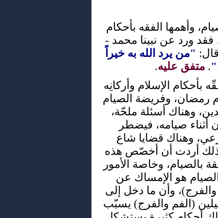
ام، وأهمها الفقه بأحكام
فقد ورد عن نبينا محمد -
قال:
"من يرد الله به خيراً
"
.
متفق عليه
.
 بأحكام الإسلام وأركانِه
ام رمضان، وفريضة الصيام
ن، وهناك أسئلة ملحّة،
 أثناء صيامه، فيضطر
ي، وهناك قضايا شاع
ذلك أردت أن أخصّص هذه
قة بالصيام، وخاصة الأمور
الصيام هو الإمساك عن
لفرج)، وأن ما دخل إلى
ين (الفم والفرج) يسبّب
ناك أحكام كثيرة يستشكل