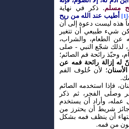
 آدم له، إلا الصوم، فإنه
 مسلم
. ذكر في نهاية
أطيب عند الله من ريح
[1]
اً هذه ليست دعوة إلى أن
 لكن شيء طبيعي أن تتغير
ه عن الطعام، والشراب،
ر، لذلك شجّع النبي - صلى
، وحبّذ رائحة فم الصائم؛
ّ له إزالة رائحة فمه عن
لأسنان
؛ لأن خُلوف الفم
ك.
ان، فإذا استخدمه الصائم
ر وصلى الفجر، ثم ذكر
ى عمله، وأراد أن يستخدم
جائز شريط أن يحترز من
انتهاء أن ينظف فمه بشكل
جون من فمه.