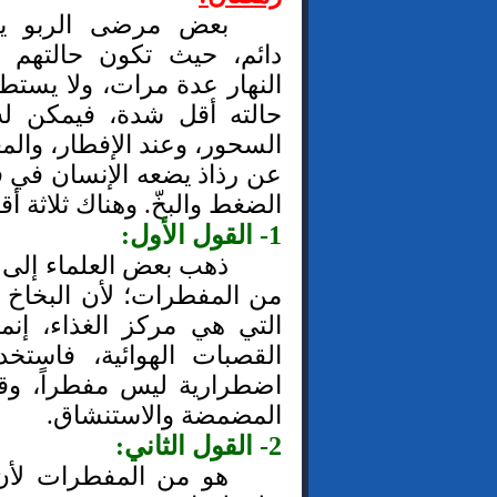
بعض مرضى الربو يس
دائم، حيث تكون حالتهم 
النهار عدة مرات، ولا يستط
حالته أقل شدة، فيمكن له
السحور، وعند الإفطار، والم
عن رذاذ يضعه الإنسان في 
الضغط والبخّ. وهناك ثلاثة أق
1- القول الأول:
ذهب بعض العلماء إلى أ
من المفطرات؛ لأن البخاخ ي
التي هي مركز الغذاء، إنم
القصبات الهوائية، فاستخد
اضطرارية ليس مفطراً، وق
المضمضة والاستنشاق.
2- القول الثاني:
هو من المفطرات لأن ل