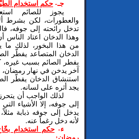
جـ-
حكم استخدام الطِّ
يجوز للصائم استعم
والعطورات، لكن بشرط ألا
تدخل رائحته إلى جوفه، فال
وهذا الدخان اعتاد الناس 
من هذا البخور، لذلك ما ي
الدخان المتصاعد يفطّر الصائ
يفطر الصائم بسبب غيره، 
آخر يدخن في نهار رمضان، وك
استنشاق الدخان يفطّر الصائ
يجد أثره على لسانه.
لذلك الواجب أن يتحرز
إلى جوفه، إلا الأشياء التي
يدخل إلى جوفه ذبابة مثلاً،
لأنه دخل رغماً عنه.
ء-
حكم استخدام بخّاخ
رمضان: