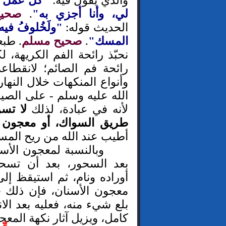
والذي يقول فيه:
"كل عمل ابن
لي، وأنا أجزي به"
.
صحيح
الحديث قوله:
"ولَخُلوفُ فيه
المسك"
.
صحيح مسلم
. طبع
نحبّذ رائحة الفم الكريهة،
رائحة فم الصائم؛ لانقطاع
وأنواع المنكهات خلال النها
الله عليه وسلم - على الصيام
لأنه في عبادة، لذلك
لا تسن
طريق السواك، أو معجون ا
أطيب عند الله من ريح المس
وبالنسبة لمعجون الأسن
بعد السحور، بعد أن تسح
أوراده ونام، ثم استيقظ إل
معجون الأسنان، فإن ذلك 
بلع شيء منه، فعليه بعد ال
كامل، ويزيل آثار نكهة المع