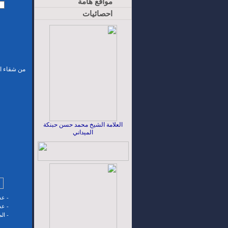
مواقع هامة
احصائيات
من شقاء ال
العلامة الشيخ محمد حسن حبنكة
الميداني
-
عدد
-
عدد
-
ال