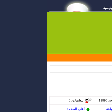
 :
ة
: 11896
التعليقات
: 0
اعة
أعلى الصفحة