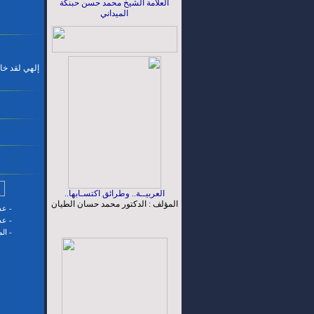
العلامة الشيخ محمد حسن حبنكة
الميداني
إلهي لقد خا
العربيــة.. وطرائق اكتسـابها..
المؤلف : الدكتور محمد حسان الطيان
-
عدد
-
عدد
-
ال