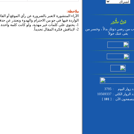
ملاحظة:
الآراء المنشورة لاتعبر بالضرورة عن رأي الموقع أو القا
الواردة فيها في جو من الاحترام والهدوء ونعتذر عن حذ
1- يحتوي على كلمات غير مهذبة، ولو كانت كلمة واحدة.
ب من رضي دونك بدلاً ، وخسر من
2- لايناقش فكرة المقال تحديداً.
بغى عنك حولاً
 زوار اليوم
:
3795
 الزوار الكلي
:
10569337
متصفحون الآن
:
[
101
]