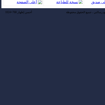
لى صديق
نسخة للطباعة
أعلى الصفحة
 رسالتي ، جميع الحقوق محفوظة
أحسن إظهار 768×1024