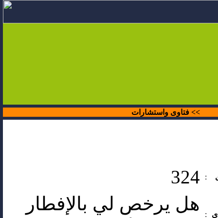
>>
فتاوى واستشارات
324
:
هل يرخص لي بالإفطار
ى
: