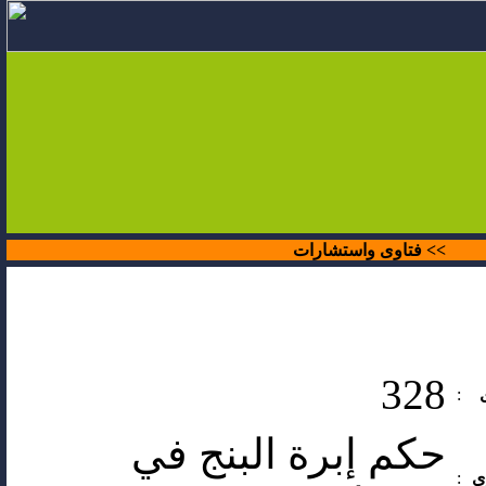
>>
فتاوى واستشارات
328
:
حكم إبرة البنج في
ى
: