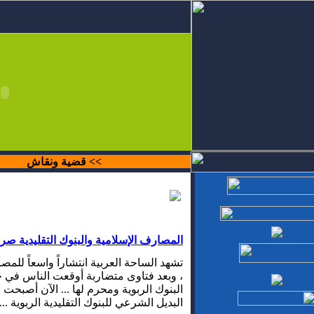
>> قضية ونقاش
المصارف الإسلامية والبنوك التقليدية صر
تشهد الساحة العربية انتشاراً واسعاً للمص
، وبعد فتاوى متضاربة أوقعت الناس في حَيْ
البنوك الربوية ومحرم لها ... الآن أصبحت ا
البديل الشرعي للبنوك التقليدية الربوية .