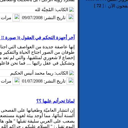
]
72
[
:
فحون الآن
الكاتب: المُحِبَّة لله
تاريخ النشر: 09/07/2008
مرات ا
آخر أجهزة التحكم في العقول (( صورة !! )
إنها عاصفة جديدة من العواصف التي اجتاحت
طوفان من الصور اجتاح الحياة والتفكير وا
إخضاع لا شعوري لمتلقيها، والتي لم تعد 
وتشكيل في عقل رائيها .... فما نحن فاعلو
الكاتب: ريما محمد أنيس الحكيم
تاريخ النشر: 01/07/2008
مرات ا
لماذا تجرأتم عليها ؟؟
إن انتشار العاميّة وطغيانها على الفص
ألسنة أبنائها، مما أوجد بيئة لغوية مستضع
يصعب على العربي سليقة تقبلها " هلو، ها
اليوم تقبل : " السلام عليكم ، جزاكم الله خي