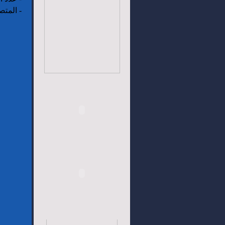
-
المتص