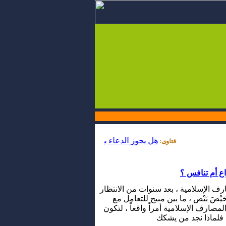
هل يجوز الدعاء بهذه الصيغة : " اللهم لا نسألك رد ا
فتاوى:
اع أم تنافس ؟
ارف الإسلامية ، بعد سنوات من الانتظار
صَ بَيْص ، ما بين مبيح للتعامل مع
لمصارف الإسلامية أمراً واقعاً ، لتكون
.. فلماذا نجد من يشكك