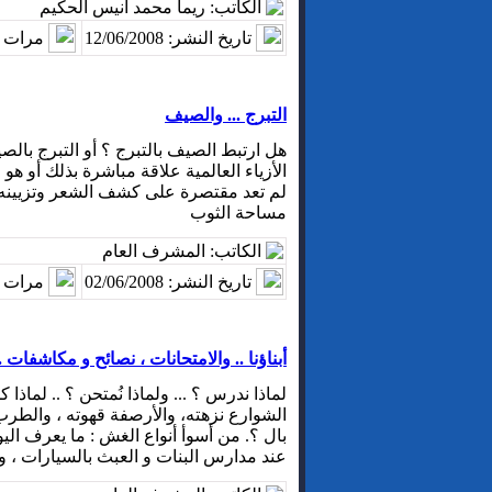
الكاتب: ريما محمد أنيس الحكيم
تاريخ النشر: 12/06/2008
مرات ا
التبرج ... والصيف
هل ارتبط الصيف بالتبرج ؟ أو التبرج بالصي
الأزياء العالمية علاقة مباشرة بذلك أو هو
لم تعد مقتصرة على كشف الشعر وتزيينه ،
مساحة الثوب
الكاتب: المشرف العام
تاريخ النشر: 02/06/2008
مرات ا
أبناؤنا .. والامتحانات ، نصائح و مكاشفات .
لماذا ندرس ؟ ... ولماذا نُمتحن ؟ .. لماذا 
الشوارع نزهته، والأرصفة قهوته ، والطر
بال ؟. من أسوأ أنواع الغش : ما يعرف الي
عند مدارس البنات و العبث بالسيارات ، و ال