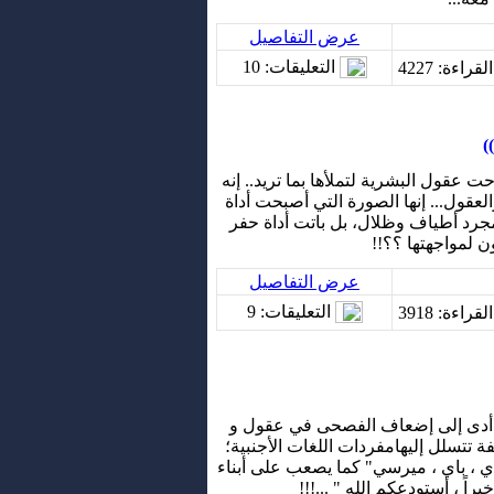
عرض التفاصيل
التعليقات
: 10
لقراءة
: 4227
)
 عقول البشرية لتملأها بما تريد.. إنه
لعقول... إنها الصورة التي أصبحت أداة
مجرد أطياف وظلال، بل باتت أداة حفر
ن لمواجهتها ؟؟!!
عرض التفاصيل
التعليقات
: 9
لقراءة
: 3918
حى أدى إلى إضعاف الفصحى في عقول و
فة تتسلل إليهامفردات اللغات الأجنبية؛
ي ، باي ، ميرسي" كما يصعب على أبناء
راً ، أستودعكم الله " ...!!!