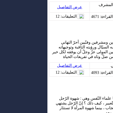
 المشرف
عرض التفاصيل
التعليقات
: 12
لقراءة
: 4671
ين ومشرفين وفنّيين أحرّ التهاني
 السيّال ورؤيته الثاقبة وتوجيهاته
ن المولى عزّ وجلّ أن يوفقه لكل خير
ن ضلّ وتاه في تفريعات الحياة
ي
عرض التفاصيل
التعليقات
: 12
لقراءة
: 4093
علماء النّفس وهي : شهوة الرّجل
تّعبير ، كيف ذلك ؟ إنّ الرّجل يشتهي
حجاب ، بينما شهوة المرأة لا تستثار
معه...