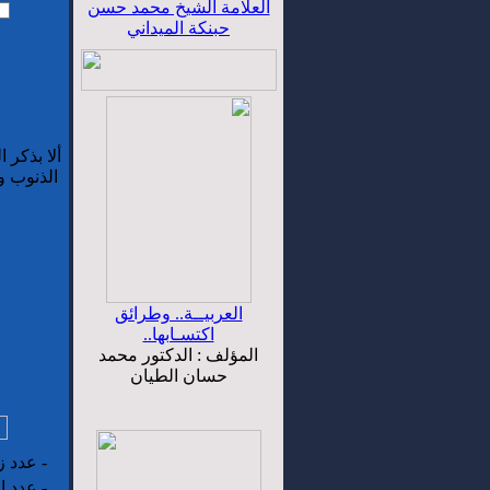
العلامة الشيخ محمد حسن
حبنكة الميداني
ألا بذكر 
الذنوب و
العربيــة.. وطرائق
اكتسـابها..
المؤلف : الدكتور محمد
حسان الطيان
-
عدد زو
-
عدد ال