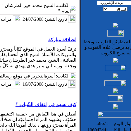
الكاتب: الشيخ محمد خير الطرشان "
العام "
تاريخ النشر: 24/07/2008
مرات ا
انطلاقة مباركة
الله تطمئن القلوب ، وتحط
 به يرضى علام الغيوب و
تزفّ أسرة العمل في الموقع كتّاباً ومحرّر
به تفرج الكروب
والتبريكات للأستاذ الشيخ الذي أتحفنا بقلمه
الصائبة ، الشيخ محمد خير الطرشان سائلي
ويجعله ورسالتي منبر هدى يهتدي به كلّ م
الكاتب: أسرةالتحرير في موقع رسالت
تاريخ النشر: 16/07/2008
مرات ا
كيف نسهم في إعفاف الشّباب ؟
أنطلق في هذا النّقاش من حقيقة اكتشفها 
حسّيّة ، وشهوة المرأة اجتماعيّة إن صحّ ال
5867
:
ار اليوم
المرأة بمجرّد رؤيتها ، لذلك أمرها الله بال
10604344
:
زوار الكلي
بمجرّد رؤية الرّجل ، بل بالحديث والتّعامل 