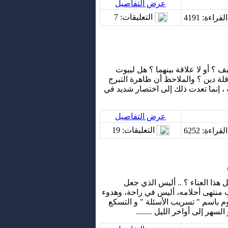
عرض التفاصيل
التعليقات
: 7
لقراءة
: 4191
ف ؟ أو لا علاقة بينهما ؟ هل لبيوت
 قلة دين ؟ والملاحظ أن ظاهرة التبرج
 إنما تعدت ذلك إلى اختصار شديد في
عرض التفاصيل
التعليقات
: 19
لقراءة
: 6252
كل هذا العناء ؟ .. أليس الذي جعل
ب منتهى أحلامه، أليس في راحة، وهدوء
وم باسم " تسريب الأسئلة " و التسكع
سهر إلى أواخر الليل ........