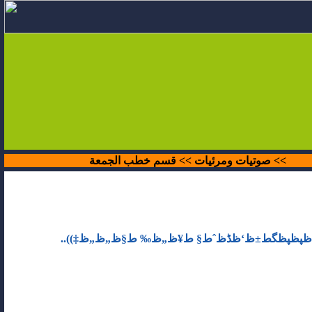
>> صوتيات ومرئيات >>
قسم خطب الجمعة
(ظپظپظگط±ظ‘ظڈظˆط§ ط¥ظ„ظ‰ ط§ظ„ظ„ظ‡))..