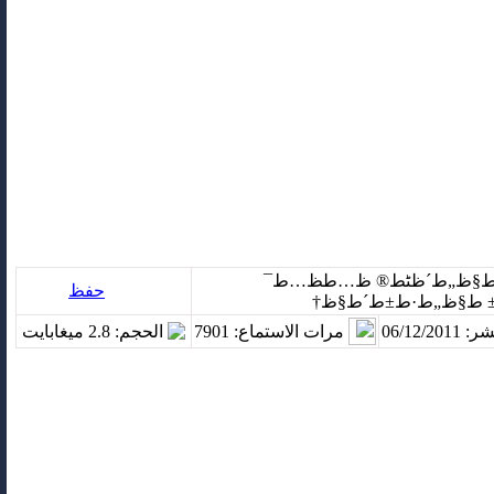
: ط§ظ„ط´ظٹط® ظ…ط­ظ…ط¯
حفظ
 ط§ظ„ط·ط±ط´ط§ظ†
06/12/20
مرات الاستماع
: 7901
الحجم: 2.8 ميغابايت