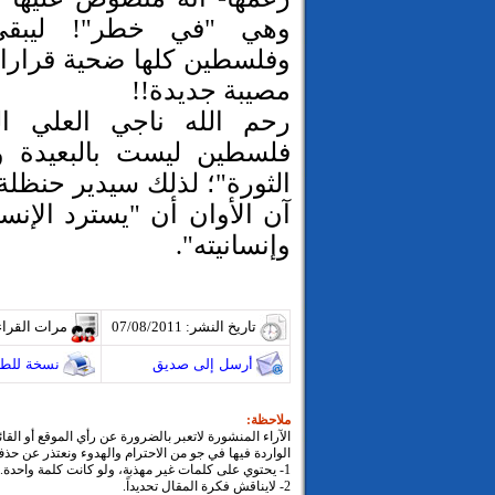
وهي "في خطر"! ليبقى
وفلسطين كلها ضحية قرارا
مصيبة جديدة!!
رحم الله ناجي العلي ا
فلسطين ليست بالبعيدة ولا
الثورة"؛ لذلك سيدير حنظلة و
آن الأوان أن "يسترد الإنس
وإنسانيته".
تاريخ النشر: 07/08/2011
مرات القراء
أرسل إلى صديق
نسخة للطب
ملاحظة:
الآراء المنشورة لاتعبر بالضرورة عن رأي الموقع أو القا
الواردة فيها في جو من الاحترام والهدوء ونعتذر عن حذ
1- يحتوي على كلمات غير مهذبة، ولو كانت كلمة واحدة.
2- لايناقش فكرة المقال تحديداً.