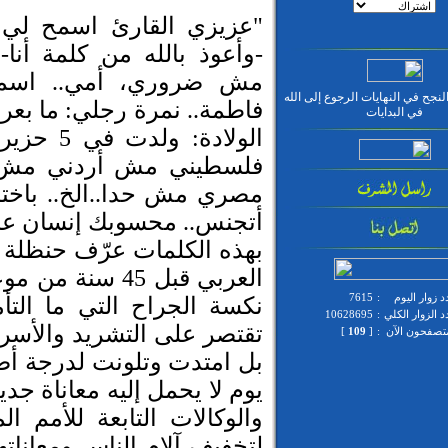
"عزيزي القارئ اسمح لي أ
-وأعوذ بالله من كلمة أنا
مش ضروري، أمي.. اسمها
نجح في النهايات الرجوع إلى الله
فاطمة.. نمرة رجلي: ما بعرف 
في البدايات
فلسطيني مش أردني مش 
مصري مش حدا
..
الخ.. باخ
أتجنس.. محسوبك إنسان ع
بهذه الكلمات عرّف حنظلة 
العربي قبل 45 س
 زوار اليوم
:
7615
نكسة الجراح التي ما التأ
 الزوار الكلي
:
10628695
تقتصر على التشريد والأسر 
متصفحون الآن
:
[
109
]
بل امتدت وتلونت لدرجة أ
يوم لا يحمل إليه معاناة جد
والوكالات التابعة للأمم ال
لتخفيف آلام الناس ومعانا