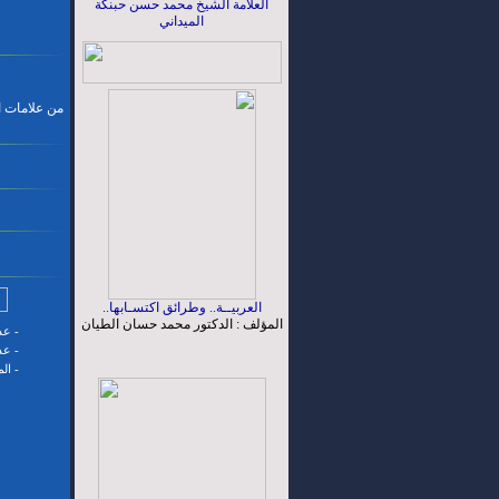
العلامة الشيخ محمد حسن حبنكة
الميداني
من علامات ال
العربيــة.. وطرائق اكتسـابها..
المؤلف : الدكتور محمد حسان الطيان
-
عدد
-
عدد
-
ال