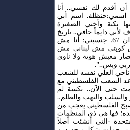
ن أقدم لك نفسي.. أنا
- اسمي
:
حنظلة. اسم أبي
 نكبة وأختي الصغيرة
لأني دايماً حافي.. تاريخ
الولادة: ولدت في 5 حزيران 67. جنسيتي: أنا مش
كويتي مش لبناني مش
تصار معيش هوية ولا ناوي
ربي وبس
..
".
ناجي العلي نفسه للشعب
نة من موعد الشعب الفلسطيني مع
مت حتى الآن.. نكسة لم
والسلب والنهب والظلم..
صبح الفلسطيني يعجب من
يدة؛ فها هي ذي المنظمات
متحدة -التي أنشئت أصلاً
تهم- حملت شكلين جديدين