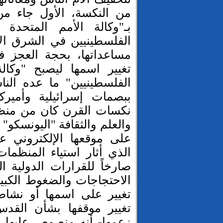
من النكسة، الأول جاء من 
بـ"وكالة الأمم المتحدة ل
الفلسطينيين في الشرق ال
مساعداتها، بحجة العجز في
تغيير اسمها ليصبح "وكالة
الفلسطينيين" ما عده النا
ببصمات إسرائيلية وأميرك
نكسات القرن كان من منظمة
والعلم والثقافة "اليونسكو
على موقعها الإلكتروني عا
الذي أثار استياء المنظمات ا
صارخاً للقرارات الدولية ا
الاحتجاجات والضغوط الكبيرة
تغيير على اسمها أو نشاطه
تغيير موقفها بشأن الق
زعمها- أنه منصوص عليها ف