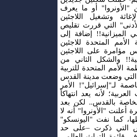
"الأونروا" أو ما يعرف
إغاثة وتشغيل اللاجئين
أدنى" التي قررت تقليص
 الميزانية!! إضافة إلى
 الأمم المتحدة للاجئين
س مؤامرة على اللاجئين
ية!! والشكل الثاني من
 الأمم المتحدة للتربية
" التي وضعت مدينة القدس
صمة لـ"إسرائيل"! الأمر
لعربية؛ لأنه يعد انتهاكاً
لخاصة بالقدس.. لكن بعد
 أعلنت "الأونروا" أنه لا
ا، كما نفت "اليونسكو"
دس التي ذكرت –على حد
ي قائمة التراث العالمي